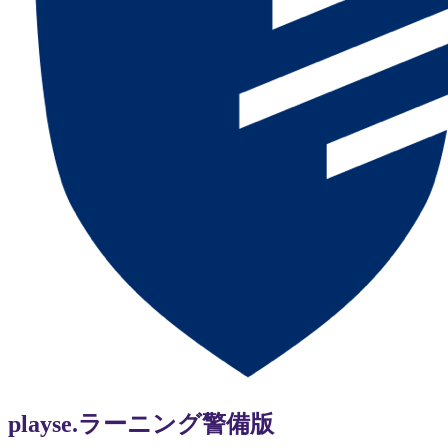
playse.
ラーニング警備版